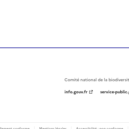
ien de la page dans le presse-papier
Comité national de la biodiversi
info.gouv.fr
service-public.
iellement conforme
Mentions légales
Accessibilité : non conforme