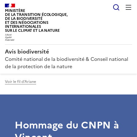
Reche
MINISTÈRE
DE LA TRANSITION ÉCOLOGIQUE,
DE LA BIODIVERSITÉ
ET DES NÉGOCIATIONS
INTERNATIONALES
SUR LE CLIMAT ET LA NATURE
Avis biodiversité
Comité national de la biodiversité & Conseil national
de la protection de la nature
Voir le fil d'Ariane
Hommage du CNPN à