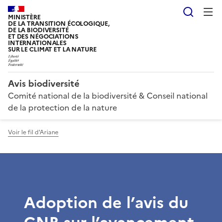
Reche
MINISTÈRE
DE LA TRANSITION ÉCOLOGIQUE,
DE LA BIODIVERSITÉ
ET DES NÉGOCIATIONS
INTERNATIONALES
SUR LE CLIMAT ET LA NATURE
Avis biodiversité
Comité national de la biodiversité & Conseil national
de la protection de la nature
Voir le fil d'Ariane
Adoption de l’avis du